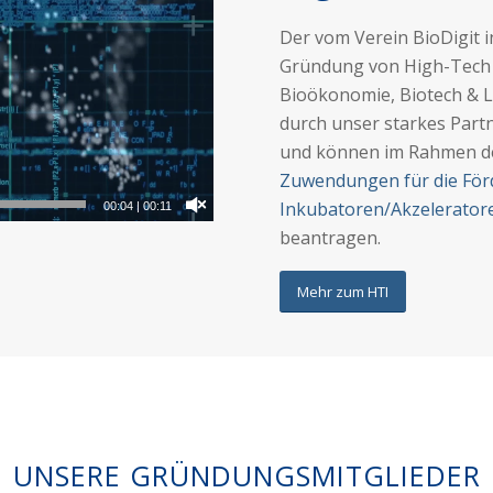
Der vom Verein BioDigit i
Gründung von High-Tech 
Bioökonomie, Biotech & L
durch unser starkes Part
und können im Rahmen 
Zuwendungen für die För
Inkubatoren/Akzelerator
00:06
|
00:11
beantragen.
Mehr zum HTI
UNSERE GRÜNDUNGSMITGLIEDER