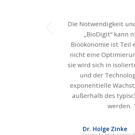
ück
Die Notwendigkeit und
„BioDigit“ kann 
Bioökonomie ist Teil
nicht eine Optimierun
sie wird sich in isoli
und der Technolog
exponentielle Wachst
außerhalb des typi
werden. 
Dr. Holge Zinke