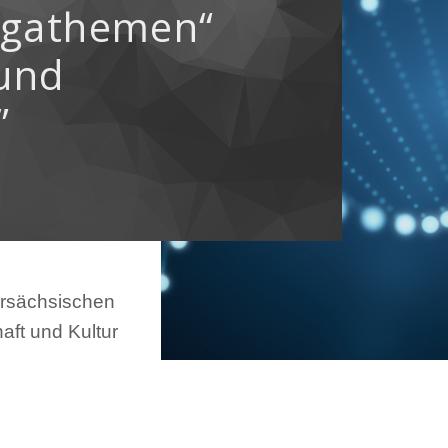
gathemen“
und
”
ersächsischen
aft und Kultur