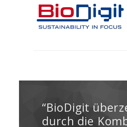
“BioDigit
überz
durch
die
Komb